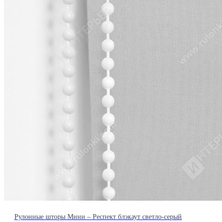
Рулонные шторы Мини – Респект блэкаут светло-серый