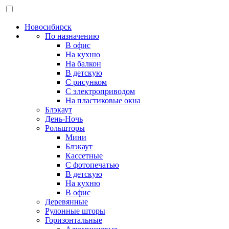
Новосибирск
По назначению
В офис
На кухню
На балкон
В детскую
С рисунком
С электроприводом
На пластиковые окна
Блэкаут
День-Ночь
Рольшторы
Мини
Блэкаут
Кассетные
С фотопечатью
В детскую
На кухню
В офис
Деревянные
Рулонные шторы
Горизонтальные