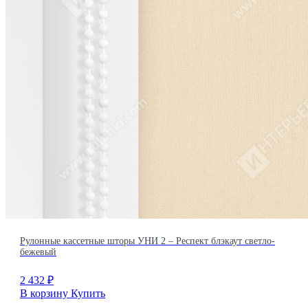
Рулонные кассетные шторы УНИ 2 – Респект блэкаут светло-
бежевый
2 432
₽
В корзину
Купить