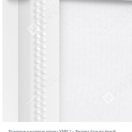
Рулонные кассетные шторы УНИ 2 – Респект блэкаут белый