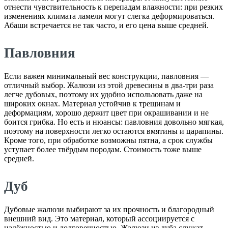
отнести чувствительность к перепадам влажности: при резких
изменениях климата ламели могут слегка деформироваться.
Абаши встречается не так часто, и его цена выше средней.
Павловния
Если важен минимальный вес конструкции, павловния —
отличный выбор. Жалюзи из этой древесины в два-три раза
легче дубовых, поэтому их удобно использовать даже на
широких окнах. Материал устойчив к трещинам и
деформациям, хорошо держит цвет при окрашивании и не
боится грибка. Но есть и нюансы: павловния довольно мягкая,
поэтому на поверхности легко остаются вмятины и царапины.
Кроме того, при обработке возможны пятна, а срок службы
уступает более твёрдым породам. Стоимость тоже выше
средней.
Дуб
Дубовые жалюзи выбирают за их прочность и благородный
внешний вид. Это материал, который ассоциируется с
надёжностью и долговечностью. Жалюзи из дуба служат