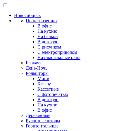
Новосибирск
По назначению
В офис
На кухню
На балкон
В детскую
С рисунком
С электроприводом
На пластиковые окна
Блэкаут
День-Ночь
Рольшторы
Мини
Блэкаут
Кассетные
С фотопечатью
В детскую
На кухню
В офис
Деревянные
Рулонные шторы
Горизонтальные