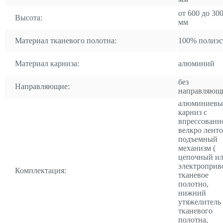
от 600 до 30
Высота:
мм
Материал тканевого полотна:
100% полиэс
Материал карниза:
алюминий
без
Направляющие:
направляющ
алюминиевы
карниз с
впрессованн
велкро ленто
подъемный
механизм (
цепочный и
электроприво
Комплектация:
тканевое
полотно,
нижний
утяжелитель
тканевого
полотна,