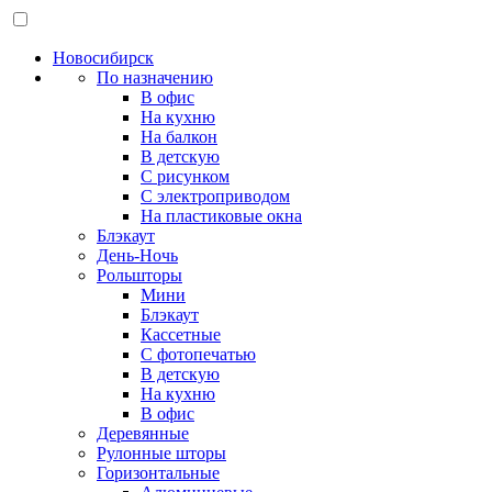
Новосибирск
По назначению
В офис
На кухню
На балкон
В детскую
С рисунком
С электроприводом
На пластиковые окна
Блэкаут
День-Ночь
Рольшторы
Мини
Блэкаут
Кассетные
С фотопечатью
В детскую
На кухню
В офис
Деревянные
Рулонные шторы
Горизонтальные