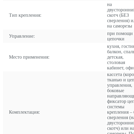
на
двусторонни
Тип крепления:
скотч (БЕЗ
сверления) и
на саморезы
при помощи
Управление:
цепочки
кухня, гости
балкон, спал
Место применения:
детская,
столовая
кабинет, офи
кассета (коро
тканью и це
управления,
боковые
направляющ
фиксатор це
системы
Комплектация:
крепления – 
сверления (н
двусторонни
скотч) или н
саморезы. П