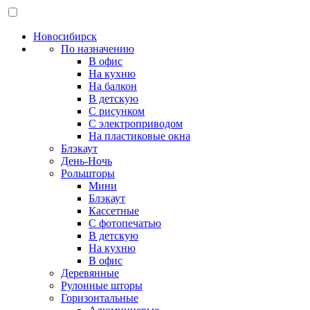
Новосибирск
По назначению
В офис
На кухню
На балкон
В детскую
С рисунком
С электроприводом
На пластиковые окна
Блэкаут
День-Ночь
Рольшторы
Мини
Блэкаут
Кассетные
С фотопечатью
В детскую
На кухню
В офис
Деревянные
Рулонные шторы
Горизонтальные