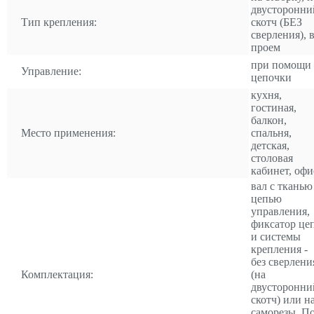
двусторонни
Тип крепления:
скотч (БЕЗ
сверления), 
проем
при помощи
Управление:
цепочки
кухня,
гостиная,
балкон,
Место применения:
спальня,
детская,
столовая
кабинет, офи
вал с тканью
цепью
управления,
фиксатор це
и системы
крепления -
без сверлени
Комплектация:
(на
двусторонни
скотч) или н
саморезы. П