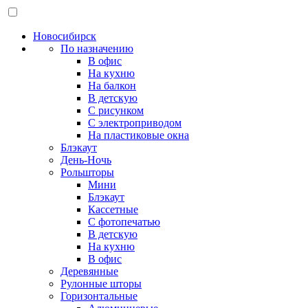
Новосибирск
По назначению
В офис
На кухню
На балкон
В детскую
С рисунком
С электроприводом
На пластиковые окна
Блэкаут
День-Ночь
Рольшторы
Мини
Блэкаут
Кассетные
С фотопечатью
В детскую
На кухню
В офис
Деревянные
Рулонные шторы
Горизонтальные