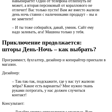
навыбираете! Один от телефона отлипнуть не
может, а вторая персиковый от кораллового не
отличит! Вас только пусти! Вам же вместо жалюзи
день ночь ставни с наличниками продадут – вы и
не заметите!
– И ты тоже собирайся, давай, умник. Сайт ему
надо заливать, ага! Машина только у тебя.
Приключение продолжается:
шторы День-Ночь – как выбрать?
Программист, бухгалтер, дизайнер и копирайтер приехали в
магазин.
Дизайнер:
– Так-так-так, подскажите, где у вас тут жалюзи
зебра? Какие есть варианты? Мне нужно ткань
руками потрогать, у нас должен случиться
контакт!
Консультант:
– Давайте сперва определимся с моделью. Вам