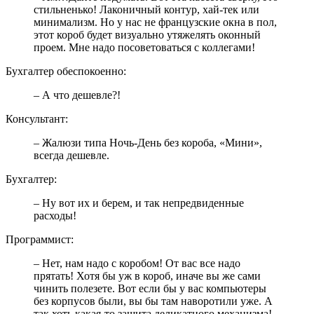
стильненько! Лаконичный контур, хай-тек или
минимализм. Но у нас не французские окна в пол,
этот короб будет визуально утяжелять оконный
проем. Мне надо посоветоваться с коллегами!
Бухгалтер обеспокоенно:
– А что дешевле?!
Консультант:
– Жалюзи типа Ночь-День без короба, «Мини»,
всегда дешевле.
Бухгалтер:
– Ну вот их и берем, и так непредвиденные
расходы!
Программист:
– Нет, нам надо с коробом! От вас все надо
прятать! Хотя бы уж в короб, иначе вы же сами
чинить полезете. Вот если бы у вас компьютеры
без корпусов были, вы бы там наворотили уже. А
так хоть какая-то защита деликатного механизма!