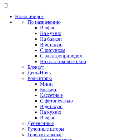
Новосибирск
По назначению
В офис
На кухню
На балкон
В детскую
С рисунком
С электроприводом
На пластиковые окна
Блэкаут
День-Ночь
Рольшторы
Мини
Блэкаут
Кассетные
С фотопечатью
В детскую
На кухню
В офис
Деревянные
Рулонные шторы
Горизонтальные