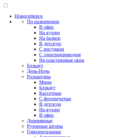
Новосибирск
По назначению
В офис
На кухню
На балкон
В детскую
С рисунком
С электроприводом
На пластиковые окна
Блэкаут
День-Ночь
Рольшторы
Мини
Блэкаут
Кассетные
С фотопечатью
В детскую
На кухню
В офис
Деревянные
Рулонные шторы
Горизонтальные