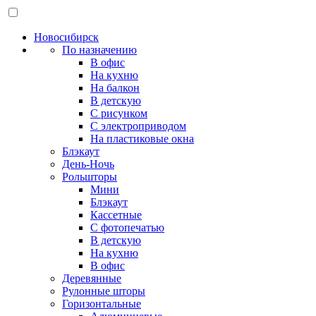
Новосибирск
По назначению
В офис
На кухню
На балкон
В детскую
С рисунком
С электроприводом
На пластиковые окна
Блэкаут
День-Ночь
Рольшторы
Мини
Блэкаут
Кассетные
С фотопечатью
В детскую
На кухню
В офис
Деревянные
Рулонные шторы
Горизонтальные