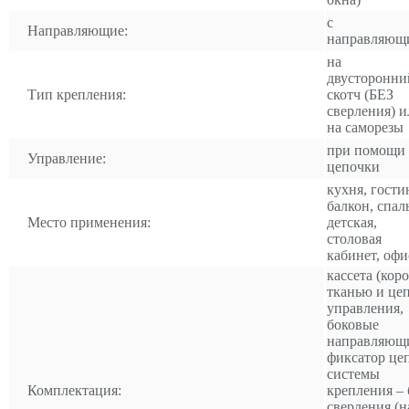
с
Направляющие:
направляющ
на
двусторонни
Тип крепления:
скотч (БЕЗ
сверления) и
на саморезы
при помощи
Управление:
цепочки
кухня, гости
балкон, спал
Место применения:
детская,
столовая
кабинет, офи
кассета (коро
тканью и це
управления,
боковые
направляющ
фиксатор це
системы
Комплектация:
крепления – 
сверления (н