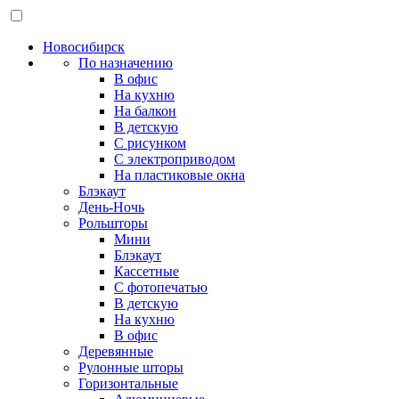
Новосибирск
По назначению
В офис
На кухню
На балкон
В детскую
С рисунком
С электроприводом
На пластиковые окна
Блэкаут
День-Ночь
Рольшторы
Мини
Блэкаут
Кассетные
С фотопечатью
В детскую
На кухню
В офис
Деревянные
Рулонные шторы
Горизонтальные