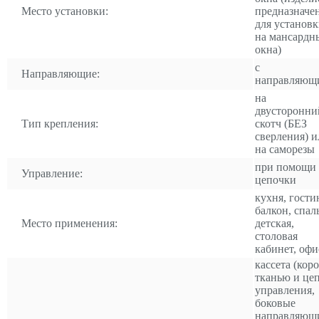
Место установки:
предназначе
для установ
на мансардн
окна)
с
Направляющие:
направляющ
на
двусторонни
Тип крепления:
скотч (БЕЗ
сверления) и
на саморезы
при помощи
Управление:
цепочки
кухня, гости
балкон, спал
Место применения:
детская,
столовая
кабинет, офи
кассета (коро
тканью и це
управления,
боковые
направляющ