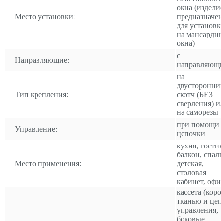
окна (издели
Место установки:
предназначе
для установ
на мансардн
окна)
с
Направляющие:
направляющ
на
двусторонни
Тип крепления:
скотч (БЕЗ
сверления) и
на саморезы
при помощи
Управление:
цепочки
кухня, гости
балкон, спал
Место применения:
детская,
столовая
кабинет, офи
кассета (коро
тканью и це
управления,
боковые