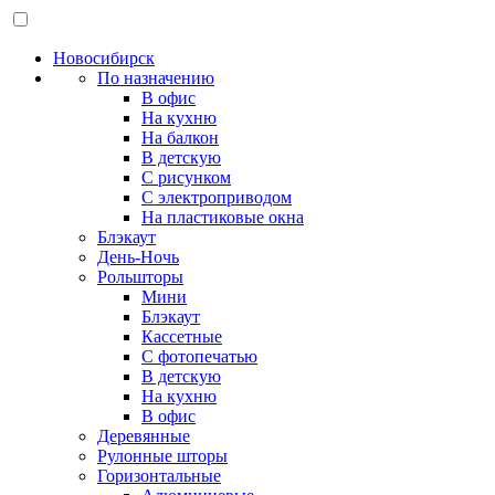
Новосибирск
По назначению
В офис
На кухню
На балкон
В детскую
С рисунком
С электроприводом
На пластиковые окна
Блэкаут
День-Ночь
Рольшторы
Мини
Блэкаут
Кассетные
С фотопечатью
В детскую
На кухню
В офис
Деревянные
Рулонные шторы
Горизонтальные