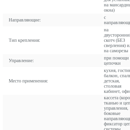
на мансардн
окна)
с
Направляющие:
направляющ
на
двусторонни
Тип крепления:
скотч (БЕЗ
сверления) и
на саморезы
при помощи
Управление:
цепочки
кухня, гости
балкон, спал
Место применения:
детская,
столовая
кабинет, офи
кассета (коро
тканью и це
управления,
боковые
направляющ
фиксатор це
системы