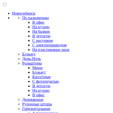
Новосибирск
По назначению
В офис
На кухню
На балкон
В детскую
С рисунком
С электроприводом
На пластиковые окна
Блэкаут
День-Ночь
Рольшторы
Мини
Блэкаут
Кассетные
С фотопечатью
В детскую
На кухню
В офис
Деревянные
Рулонные шторы
Горизонтальные