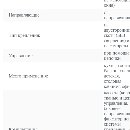
окна)
с
Направляющие:
направляющ
на
двусторонни
Тип крепления:
скотч (БЕЗ
сверления) и
на саморезы
при помощи
Управление:
цепочки
кухня, гости
балкон, спал
Место применения:
детская,
столовая
кабинет, офи
кассета (коро
тканью и це
управления,
боковые
направляющ
фиксатор це
системы
Комплектация:
крепления – 