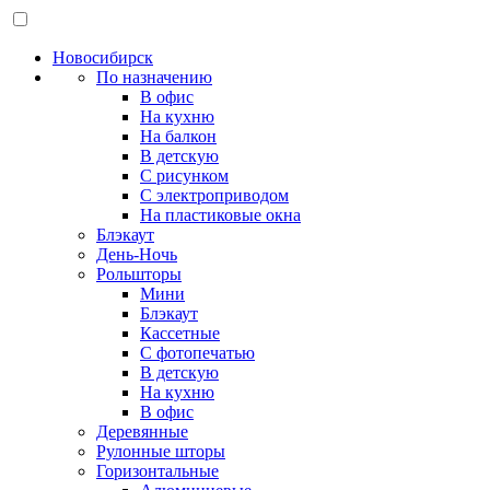
Новосибирск
По назначению
В офис
На кухню
На балкон
В детскую
С рисунком
С электроприводом
На пластиковые окна
Блэкаут
День-Ночь
Рольшторы
Мини
Блэкаут
Кассетные
С фотопечатью
В детскую
На кухню
В офис
Деревянные
Рулонные шторы
Горизонтальные