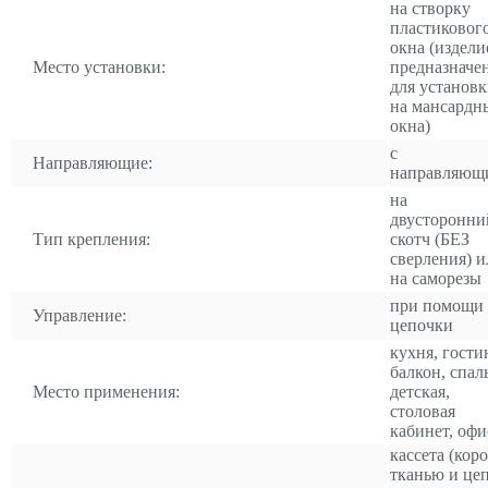
на створку
пластиковог
окна (издели
Место установки:
предназначе
для установ
на мансардн
окна)
с
Направляющие:
направляющ
на
двусторонни
Тип крепления:
скотч (БЕЗ
сверления) и
на саморезы
при помощи
Управление:
цепочки
кухня, гости
балкон, спал
Место применения:
детская,
столовая
кабинет, офи
кассета (коро
тканью и це