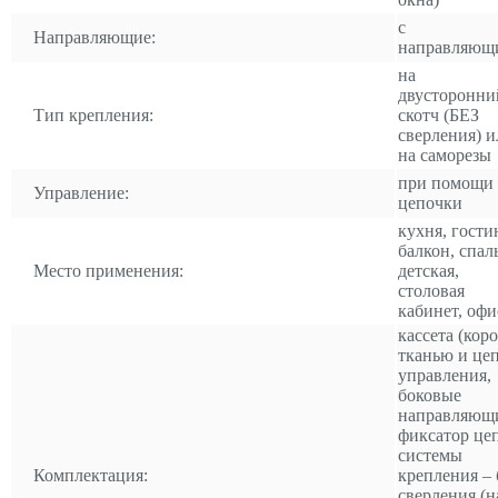
с
Направляющие:
направляющ
на
двусторонни
Тип крепления:
скотч (БЕЗ
сверления) и
на саморезы
при помощи
Управление:
цепочки
кухня, гости
балкон, спал
Место применения:
детская,
столовая
кабинет, офи
кассета (коро
тканью и це
управления,
боковые
направляющ
фиксатор це
системы
Комплектация:
крепления – 
сверления (н