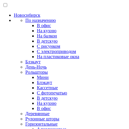
Новосибирск
По назначению
В офис
На кухню
На балкон
В детскую
С рисунком
С электроприводом
На пластиковые окна
Блэкаут
День-Ночь
Рольшторы
Мини
Блэкаут
Кассетные
С фотопечатью
В детскую
На кухню
В офис
Деревянные
Рулонные шторы
Горизонтальные