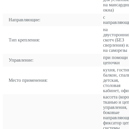
на мансардн
окна)
с
Направляющие:
направляющ
на
двусторонни
Тип крепления:
скотч (БЕЗ
сверления) и
на саморезы
при помощи
Управление:
цепочки
кухня, гости
балкон, спал
Место применения:
детская,
столовая
кабинет, офи
кассета (коро
тканью и це
управления,
боковые
направляющ
фиксатор це
системы