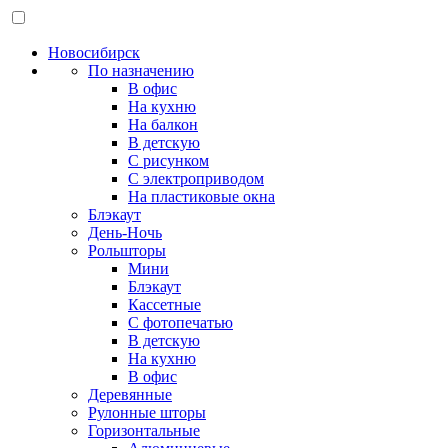
Новосибирск
По назначению
В офис
На кухню
На балкон
В детскую
С рисунком
С электроприводом
На пластиковые окна
Блэкаут
День-Ночь
Рольшторы
Мини
Блэкаут
Кассетные
С фотопечатью
В детскую
На кухню
В офис
Деревянные
Рулонные шторы
Горизонтальные