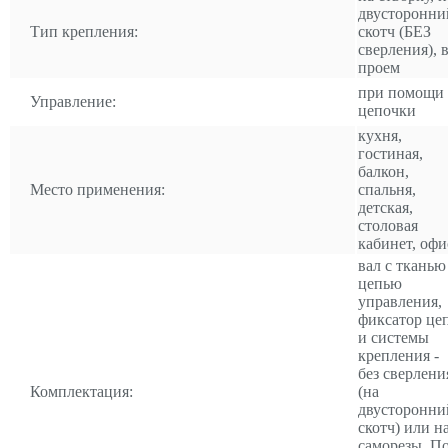
двусторонни
Тип крепления:
скотч (БЕЗ
сверления), 
проем
при помощи
Управление:
цепочки
кухня,
гостиная,
балкон,
Место применения:
спальня,
детская,
столовая
кабинет, офи
вал с тканью
цепью
управления,
фиксатор це
и системы
крепления -
без сверлени
Комплектация:
(на
двусторонни
скотч) или н
саморезы. П