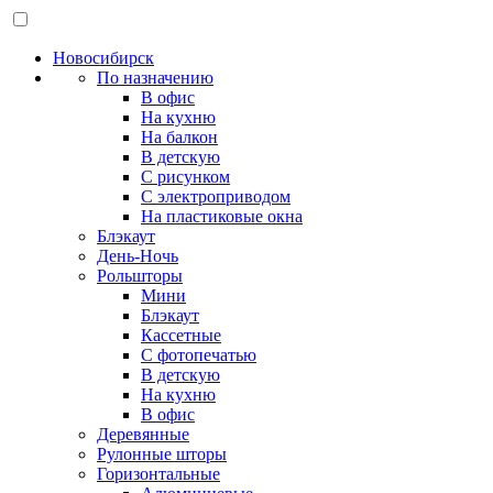
Новосибирск
По назначению
В офис
На кухню
На балкон
В детскую
С рисунком
С электроприводом
На пластиковые окна
Блэкаут
День-Ночь
Рольшторы
Мини
Блэкаут
Кассетные
С фотопечатью
В детскую
На кухню
В офис
Деревянные
Рулонные шторы
Горизонтальные