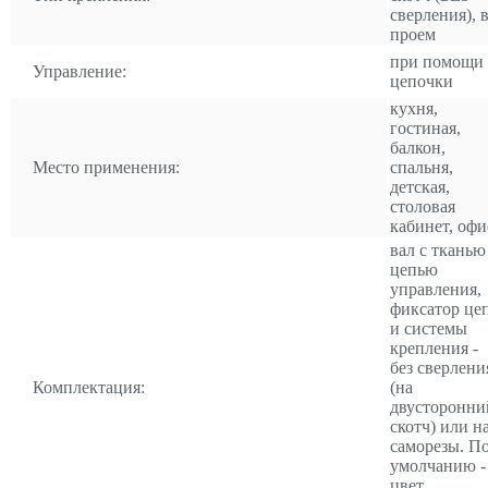
сверления), 
проем
при помощи
Управление:
цепочки
кухня,
гостиная,
балкон,
Место применения:
спальня,
детская,
столовая
кабинет, офи
вал с тканью
цепью
управления,
фиксатор це
и системы
крепления -
без сверлени
Комплектация:
(на
двусторонни
скотч) или н
саморезы. П
умолчанию -
цвет