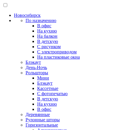
Новосибирск
По назначению
В офис
На кухню
На балкон
В детскую
С рисунком
С электроприводом
На пластиковые окна
Блэкаут
День-Ночь
Рольшторы
Мини
Блэкаут
Кассетные
С фотопечатью
В детскую
На кухню
В офис
Деревянные
Рулонные шторы
Горизонтальные