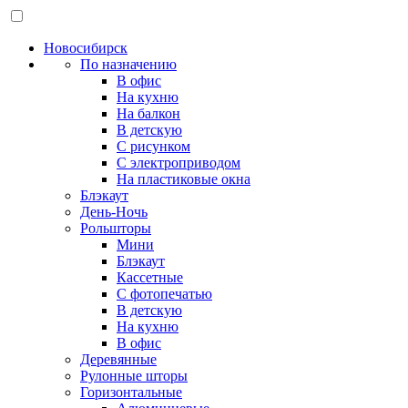
Новосибирск
По назначению
В офис
На кухню
На балкон
В детскую
С рисунком
С электроприводом
На пластиковые окна
Блэкаут
День-Ночь
Рольшторы
Мини
Блэкаут
Кассетные
С фотопечатью
В детскую
На кухню
В офис
Деревянные
Рулонные шторы
Горизонтальные