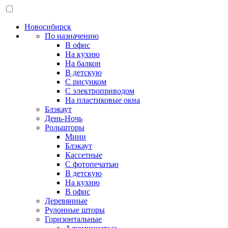
Новосибирск
По назначению
В офис
На кухню
На балкон
В детскую
С рисунком
С электроприводом
На пластиковые окна
Блэкаут
День-Ночь
Рольшторы
Мини
Блэкаут
Кассетные
С фотопечатью
В детскую
На кухню
В офис
Деревянные
Рулонные шторы
Горизонтальные