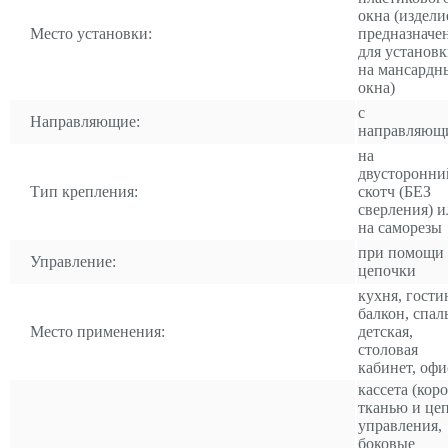
окна (издели
Место установки:
предназначе
для установ
на мансардн
окна)
с
Направляющие:
направляющ
на
двусторонни
Тип крепления:
скотч (БЕЗ
сверления) и
на саморезы
при помощи
Управление:
цепочки
кухня, гости
балкон, спал
Место применения:
детская,
столовая
кабинет, офи
кассета (коро
тканью и це
управления,
боковые