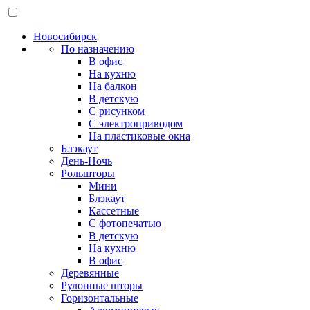
Новосибирск
По назначению
В офис
На кухню
На балкон
В детскую
С рисунком
С электроприводом
На пластиковые окна
Блэкаут
День-Ночь
Рольшторы
Мини
Блэкаут
Кассетные
С фотопечатью
В детскую
На кухню
В офис
Деревянные
Рулонные шторы
Горизонтальные