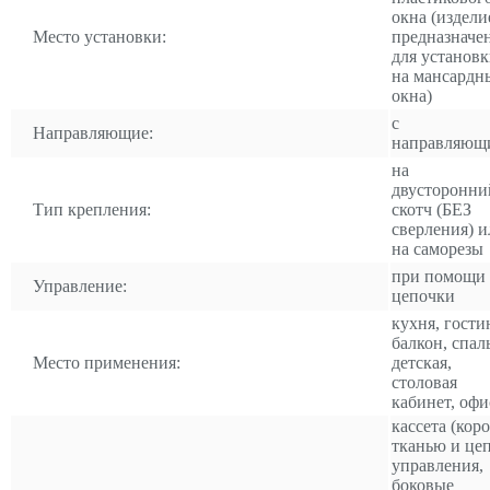
окна (издели
Место установки:
предназначе
для установ
на мансардн
окна)
с
Направляющие:
направляющ
на
двусторонни
Тип крепления:
скотч (БЕЗ
сверления) и
на саморезы
при помощи
Управление:
цепочки
кухня, гости
балкон, спал
Место применения:
детская,
столовая
кабинет, офи
кассета (коро
тканью и це
управления,
боковые