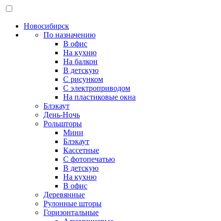
Новосибирск
По назначению
В офис
На кухню
На балкон
В детскую
С рисунком
С электроприводом
На пластиковые окна
Блэкаут
День-Ночь
Рольшторы
Мини
Блэкаут
Кассетные
С фотопечатью
В детскую
На кухню
В офис
Деревянные
Рулонные шторы
Горизонтальные