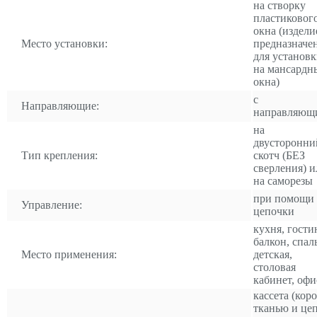
на створку
пластиковог
окна (издели
Место установки:
предназначе
для установ
на мансардн
окна)
с
Направляющие:
направляющ
на
двусторонни
Тип крепления:
скотч (БЕЗ
сверления) и
на саморезы
при помощи
Управление:
цепочки
кухня, гости
балкон, спал
Место применения:
детская,
столовая
кабинет, офи
кассета (коро
тканью и це