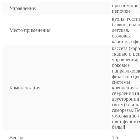
при помощи
Управление:
цепочки
кухня, гости
балкон, спал
Место применения:
детская,
столовая
кабинет, офи
кассета (коро
тканью и це
управления,
боковые
направляющ
фиксатор це
системы
Комплектация:
крепления – 
сверления (н
двусторонни
скотч) или н
саморезы. П
умолчанию -
цвет фурнит
белый.
Вес, кг:
1.5