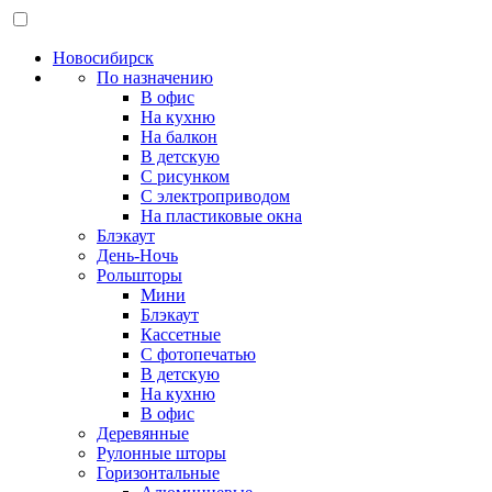
Новосибирск
По назначению
В офис
На кухню
На балкон
В детскую
С рисунком
С электроприводом
На пластиковые окна
Блэкаут
День-Ночь
Рольшторы
Мини
Блэкаут
Кассетные
С фотопечатью
В детскую
На кухню
В офис
Деревянные
Рулонные шторы
Горизонтальные