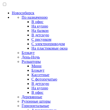
Новосибирск
По назначению
В офис
На кухню
На балкон
В детскую
С рисунком
С электроприводом
На пластиковые окна
Блэкаут
День-Ночь
Рольшторы
Мини
Блэкаут
Кассетные
С фотопечатью
В детскую
На кухню
В офис
Деревянные
Рулонные шторы
Горизонтальные