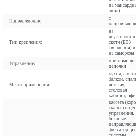
на мансардн
окна)
с
Направляющие:
направляющ
на
двусторонни
Тип крепления:
скотч (БЕЗ
сверления) и
на саморезы
при помощи
Управление:
цепочки
кухня, гости
балкон, спал
Место применения:
детская,
столовая
кабинет, офи
кассета (коро
тканью и це
управления,
боковые
направляющ
фиксатор це
системы